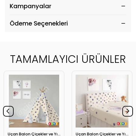
Kampanyalar
Ödeme Seçenekleri
TAMAMLAYICI ÜRÜNLER
Uçan Balon Çiçekler ve Yıldızlar Oyun Çadırı
Uçan Balon Çiçekler ve Yıldızlar Başlık Kılıfı