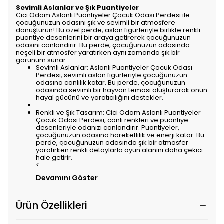
Sevimli Aslanlar ve Şık Puantiyeler
Cici Odam Aslanlı Puantiyeler Çocuk Odası Perdesi ile
çocuğunuzun odasını şık ve sevimli bir atmosfere
dönüştürün! Bu özel perde, aslan figürleriyle birlikte renkli
puantiye desenlerini bir araya getirerek çocuğunuzun
odasını canlandırır. Bu perde, çocuğunuzun odasında
neşeli bir atmosfer yaratırken aynı zamanda şık bir
görünüm sunar.
Sevimli Aslanlar: Aslanlı Puantiyeler Çocuk Odası
Perdesi, sevimli aslan figürleriyle çocuğunuzun
odasına canlılık katar. Bu perde, çocuğunuzun
odasında sevimli bir hayvan teması oluşturarak onun
hayal gücünü ve yaratıcılığını destekler.
Renkli ve Şık Tasarım: Cici Odam Aslanlı Puantiyeler
Çocuk Odası Perdesi, canlı renkleri ve puantiye
desenleriyle odanızı canlandırır. Puantiyeler,
çocuğunuzun odasına hareketlilik ve enerji katar. Bu
perde, çocuğunuzun odasında şık bir atmosfer
yaratırken renkli detaylarla oyun alanını daha çekici
hale getirir.
<
Devamını Göster
Ürün Özellikleri