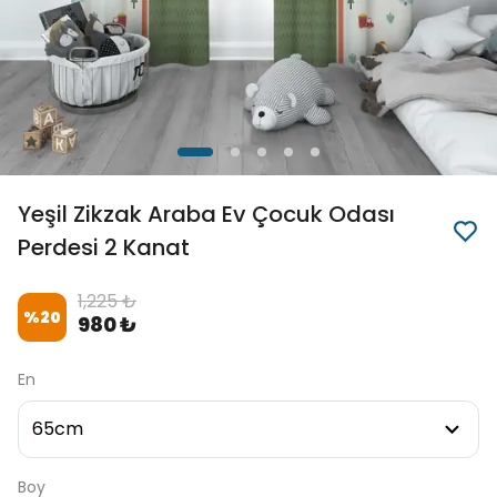
Yeşil Zikzak Araba Ev Çocuk Odası
Perdesi 2 Kanat
1,225 ₺
%
20
980 ₺
En
Boy