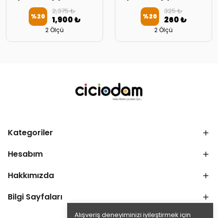
2,375 ₺
325 ₺
%
20
%
20
1,900 ₺
260 ₺
2 Ölçü
2 Ölçü
Kategoriler
Hesabım
Hakkımızda
Bilgi Sayfaları
Alışveriş deneyiminizi iyileştirmek için