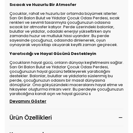
Sıcacık ve Huzurlu Bir Atmosfer
Çocuklar, rahat ve huzurlu bir ortamda büyümek isterler.
Sarı Gri Balon Bulut ve Yıldızlar Çocuk Odası Perdesi, sıcak
renkleri ve sevimli tasarımıyla çocuğunuzun odasına
sıcacık bir atmosfer katıyor. Perde üzerindeki balonlar,
bulutlar ve yıldızlar, odadaki enerjiyi yükseltirken aynı
zamanda huzur ve mutluluk hissi uyandırır. Bu perde
sayesinde çocuğunuz, odasında dinlenerek, oyun
oynayarak veya kitap okuyarak keyifli zaman geçirecek.
Yaratıcılığı ve Hayal Gücünü Destekleyin
Çocukların hayal gücü, onların dünyayı keşfetmesini sağlar.
Sarı Gri Balon Bulut ve Yıldızlar Çocuk Odası Perdesi,
çocuğunuzun hayal gücünü tetikleyerek yaratıcılığını
destekler. Balonlar, bulutlar ve yıldızlarla süslenmiş bu
perde, çocuğunuzun odasını bir masal dünyasına
dönüştürür. Ona gökyüzündeki maceralarını hayal etme ve
hikayeler oluşturma imkanı verir. Bu perdeyle çocuğunuzun
yaratıcılığına kanat açın ve hayal gücünü s
Devamını Göster
Ürün Özellikleri