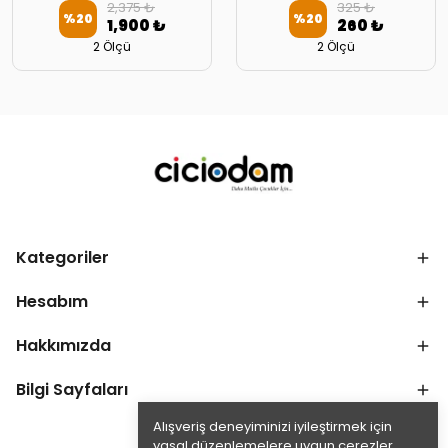
2,375 ₺
325 ₺
%
20
%
20
1,900 ₺
260 ₺
2 Ölçü
2 Ölçü
Kategoriler
Hesabım
Hakkımızda
Bilgi Sayfaları
Alışveriş deneyiminizi iyileştirmek için
yasal düzenlemelere uygun çerezler