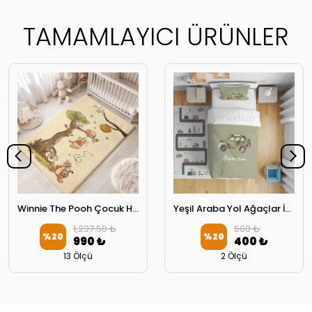
TAMAMLAYICI ÜRÜNLER
Winnie The Pooh Çocuk Halısı 4273
Yeşil Araba Yol Ağaçlar İsimli Yatak Örtüsü
1,237.50 ₺
500 ₺
%
20
%
20
990 ₺
400 ₺
13 Ölçü
2 Ölçü