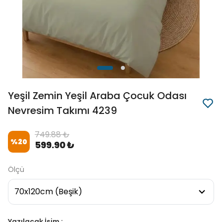
Yeşil Zemin Yeşil Araba Çocuk Odası
Nevresim Takımı 4239
749.88 ₺
%
20
599.90 ₺
Ölçü
Yazılacak İsim :