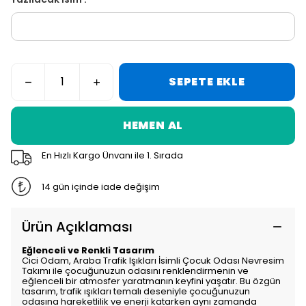
SEPETE EKLE
HEMEN AL
En Hızlı Kargo Ünvanı ile 1. Sırada
14 gün içinde iade değişim
Ürün Açıklaması
Eğlenceli ve Renkli Tasarım
Cici Odam, Araba Trafik Işıkları İsimli Çocuk Odası Nevresim
Takımı ile çocuğunuzun odasını renklendirmenin ve
eğlenceli bir atmosfer yaratmanın keyfini yaşatır. Bu özgün
tasarım, trafik ışıkları temalı deseniyle çocuğunuzun
odasına hareketlilik ve enerji katarken aynı zamanda