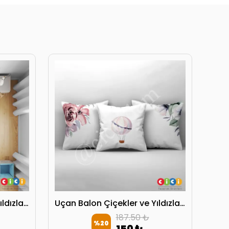
Uçan Balon Çiçekler ve Yıldızlar Yatak Örtüsü
Uçan Balon Çiçekler ve Yıldızlar Kırlent Kılıfı
187.50 ₺
%
20
150 ₺