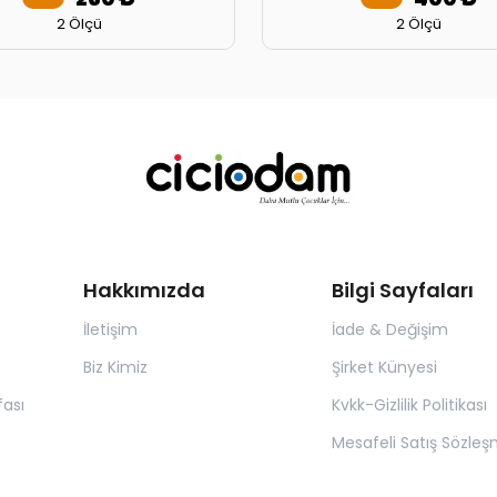
2 Ölçü
2 Ölçü
Hakkımızda
Bilgi Sayfaları
İletişim
İade & Değişim
Biz Kimiz
Şirket Künyesi
ası
Kvkk-Gizlilik Politikası
Mesafeli Satış Sözleş