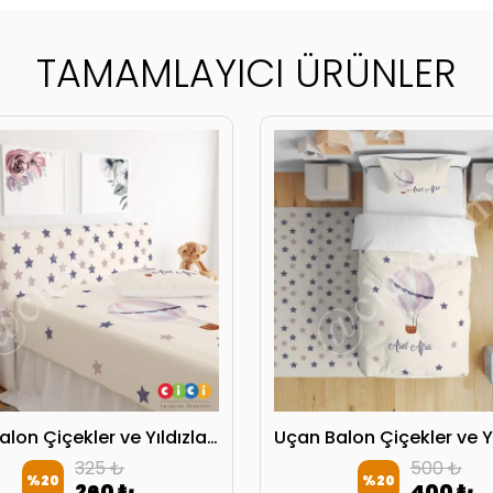
TAMAMLAYICI ÜRÜNLER
Uçan Balon Çiçekler ve Yıldızlar Başlık Kılıfı
325 ₺
500 ₺
%
20
%
20
260 ₺
400 ₺