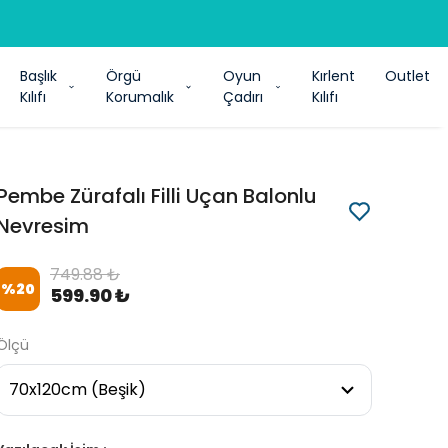
Başlık
Örgü
Oyun
Kırlent
Outlet
Kılıfı
Korumalık
Çadırı
Kılıfı
Pembe Zürafalı Filli Uçan Balonlu
Nevresim
749.88 ₺
%
20
599.90 ₺
Ölçü