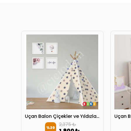
Uçan Balon Çiçekler ve Yıldızlar Oyun Çadırı
2,375 ₺
%
20
1,900 ₺