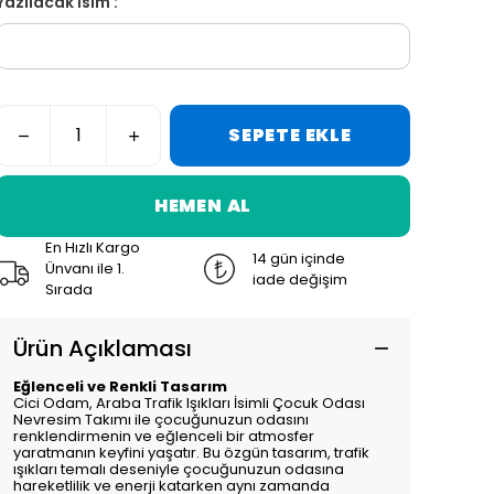
Yazılacak İsim :
SEPETE EKLE
HEMEN AL
En Hızlı Kargo
14 gün içinde
Ünvanı ile 1.
iade değişim
Sırada
Ürün Açıklaması
Eğlenceli ve Renkli Tasarım
Cici Odam, Araba Trafik Işıkları İsimli Çocuk Odası
Nevresim Takımı ile çocuğunuzun odasını
renklendirmenin ve eğlenceli bir atmosfer
yaratmanın keyfini yaşatır. Bu özgün tasarım, trafik
ışıkları temalı deseniyle çocuğunuzun odasına
hareketlilik ve enerji katarken aynı zamanda