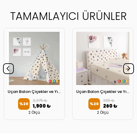
TAMAMLAYICI ÜRÜNLER
Uçan Balon Çiçekler ve Yıldızlar Oyun Çadırı
Uçan Balon Çiçekler ve Yıldızlar Başlık Kılıfı
2,375 ₺
325 ₺
%
20
%
20
1,900 ₺
260 ₺
2 Ölçü
2 Ölçü