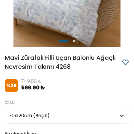
Mavi Zürafalı Filli Uçan Balonlu Ağaçlı
Nevresim Takımı 4268
749.88 ₺
%
20
599.90 ₺
Ölçü
Yazılacak İsim :