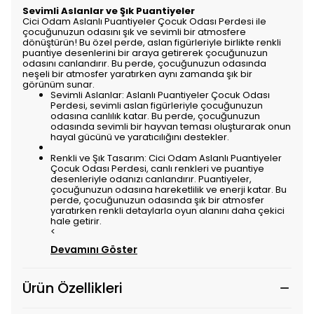
Sevimli Aslanlar ve Şık Puantiyeler
Cici Odam Aslanlı Puantiyeler Çocuk Odası Perdesi ile
çocuğunuzun odasını şık ve sevimli bir atmosfere
dönüştürün! Bu özel perde, aslan figürleriyle birlikte renkli
puantiye desenlerini bir araya getirerek çocuğunuzun
odasını canlandırır. Bu perde, çocuğunuzun odasında
neşeli bir atmosfer yaratırken aynı zamanda şık bir
görünüm sunar.
Sevimli Aslanlar: Aslanlı Puantiyeler Çocuk Odası
Perdesi, sevimli aslan figürleriyle çocuğunuzun
odasına canlılık katar. Bu perde, çocuğunuzun
odasında sevimli bir hayvan teması oluşturarak onun
hayal gücünü ve yaratıcılığını destekler.
Renkli ve Şık Tasarım: Cici Odam Aslanlı Puantiyeler
Çocuk Odası Perdesi, canlı renkleri ve puantiye
desenleriyle odanızı canlandırır. Puantiyeler,
çocuğunuzun odasına hareketlilik ve enerji katar. Bu
perde, çocuğunuzun odasında şık bir atmosfer
yaratırken renkli detaylarla oyun alanını daha çekici
hale getirir.
<
Devamını Göster
Ürün Özellikleri