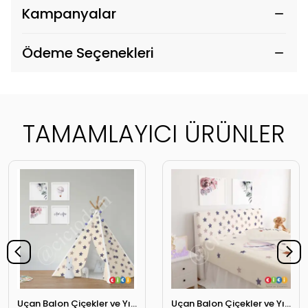
Kampanyalar
Ödeme Seçenekleri
TAMAMLAYICI ÜRÜNLER
Uçan Balon Çiçekler ve Yıldızlar Oyun Çadırı
Uçan Balon Çiçekler ve Yıldızlar Başlık Kılıfı