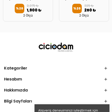
2,375 ₺
325 ₺
%
20
%
20
1,900 ₺
260 ₺
2 Ölçü
2 Ölçü
Kategoriler
Hesabım
Hakkımızda
Bilgi Sayfaları
Alışveriş deneyiminizi iyileştirmek için