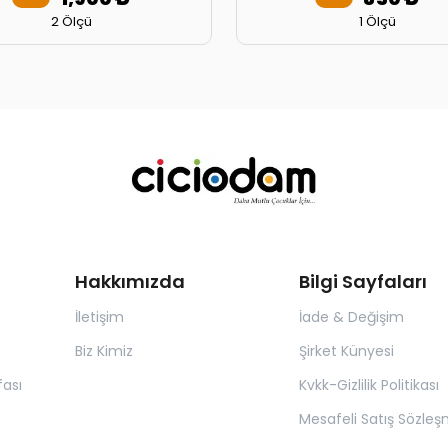
2 Ölçü
1 Ölçü
Hakkımızda
Bilgi Sayfaları
İletişim
İade & Değişim
Biz Kimiz
Şirket Künyesi
ası
Kvkk-Gizlilik Politikası
Mesafeli Satış Sözleş