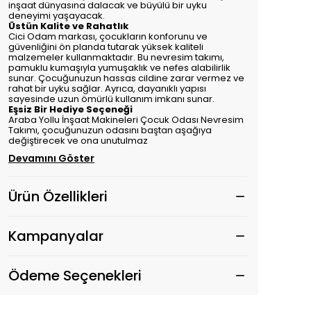
inşaat dünyasına dalacak ve büyülü bir uyku
deneyimi yaşayacak.
Üstün Kalite ve Rahatlık
Cici Odam markası, çocukların konforunu ve
güvenliğini ön planda tutarak yüksek kaliteli
malzemeler kullanmaktadır. Bu nevresim takımı,
pamuklu kumaşıyla yumuşaklık ve nefes alabilirlik
sunar. Çocuğunuzun hassas cildine zarar vermez ve
rahat bir uyku sağlar. Ayrıca, dayanıklı yapısı
sayesinde uzun ömürlü kullanım imkanı sunar.
Eşsiz Bir Hediye Seçeneği
Araba Yollu İnşaat Makineleri Çocuk Odası Nevresim
Takımı, çocuğunuzun odasını baştan aşağıya
değiştirecek ve ona unutulmaz
Devamını Göster
Ürün Özellikleri
Kampanyalar
Ödeme Seçenekleri