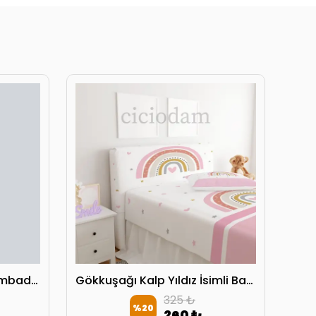
Gökkuşağı Kalp Yıldız Lambader
Gökkuşağı Kalp Yıldız İsimli Başlık Kılıfı
325 ₺
%
20
260 ₺