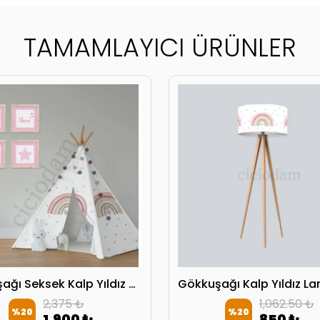
TAMAMLAYICI ÜRÜNLER
Gökkuşağı Seksek Kalp Yıldız Oyun Çadırı
2,375 ₺
1,062.50 ₺
%
20
%
20
1,900 ₺
850 ₺