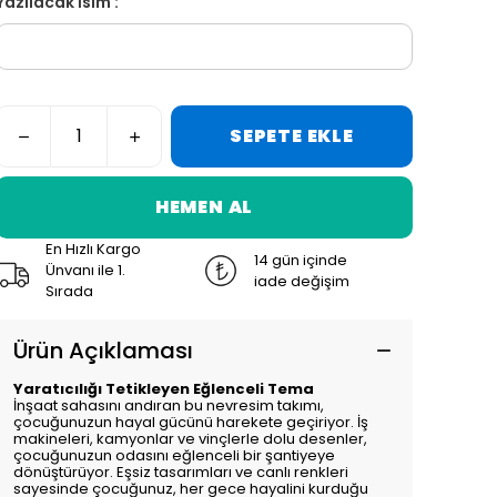
Yazılacak İsim :
SEPETE EKLE
HEMEN AL
En Hızlı Kargo
14 gün içinde
Ünvanı ile 1.
iade değişim
Sırada
Ürün Açıklaması
Yaratıcılığı Tetikleyen Eğlenceli Tema
İnşaat sahasını andıran bu nevresim takımı,
çocuğunuzun hayal gücünü harekete geçiriyor. İş
makineleri, kamyonlar ve vinçlerle dolu desenler,
çocuğunuzun odasını eğlenceli bir şantiyeye
dönüştürüyor. Eşsiz tasarımları ve canlı renkleri
sayesinde çocuğunuz, her gece hayalini kurduğu