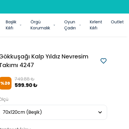
Başlık
Örgü
Oyun
Kırlent
Outlet
Kılıfı
Korumalık
Çadırı
Kılıfı
Gökkuşağı Kalp Yıldız Nevresim
Takımı 4247
749.88 ₺
%
20
599.90 ₺
Ölçü