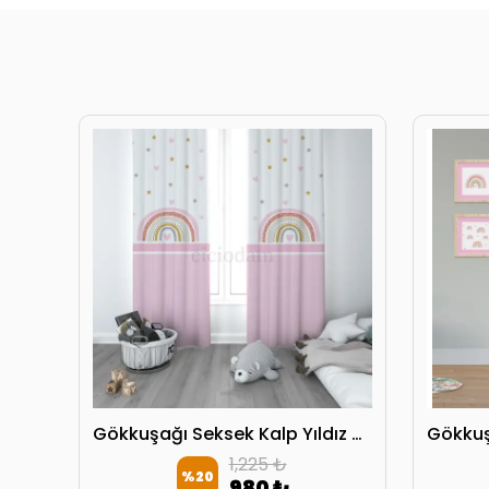
Gökkuşağı Kalp Yıldız Çocuk Odası Abajur
Gökkuşağı Seksek Kalp Yıldız Çocuk Odası Perdesi 2 Kanat
1,225 ₺
%
20
980 ₺