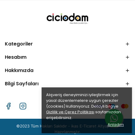
Kategoriler
Hesabım
Hakkımızda
Bilgi Sayfaları
Alışveriş deneyiminizi iyileştirmek için
yasal düzenlemelere uygun çerezler
(cookies) kullanıyoruz. Detaylı bilgiye
Gizlilik ve Çerez Politikası
sayfamızdan
erişebilirsiniz.
Anladım
©2023 Tüm Hakları Saklıdır - ikas E-Ticaret
Altyapısı ile
Hazırlanmıştır.