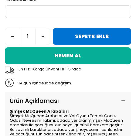
SEPETE EKLE
HEMEN AL
En Hızlı Kargo Ünvanı ile 1. Sırada
14 gün içinde iade değişim
Ürün Açıklaması
Şimşek McQueen Arabaları
Şimşek McQueen Arabalar ve Yol Oyunu Temalı Çocuk
Odası Nevresim Takımı, odada yer alan Şimşek McQueen
arabaları ile çocuğunuzun hayal gücünü harekete geçirir.
Bu sevimli karakterler, odada yarış heyecanını canlandırır
ve çocuğunuzun odasını renklendirir. Şimşek McQueen