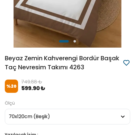
Beyaz Zemin Kahverengi Bordür Başak
Taç Nevresim Takımı 4263
749.88 ₺
%
20
599.90 ₺
Ölçü
Yazılacak İsim :