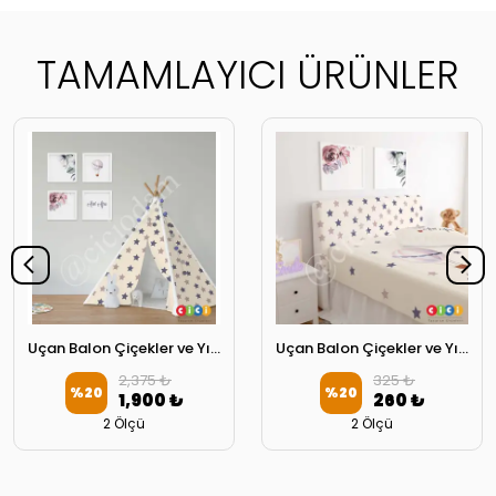
TAMAMLAYICI ÜRÜNLER
Uçan Balon Çiçekler ve Yıldızlar Oyun Çadırı
Uçan Balon Çiçekler ve Yıldızlar Başlık Kılıfı
2,375 ₺
325 ₺
%
20
%
20
1,900 ₺
260 ₺
2 Ölçü
2 Ölçü